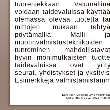
tuorehiekkaan. Valumallin
voidaan taidevaluissa käyttä
olemassa olevaa tuotetta ta
mittojen mukaan tehty
pöytämallia. Malli- j
muotinvalmistusteknikoiden
tunteminen mahdollistava
hyvin monimutkaisten tuott
taidevaluissa ovat yr
seurat, yhdistykset ja yksityi
Esimerkkejä valmistamistamm
Karkkilan Malliapu Oy | Valurinka
Copyright © 2012–2026. Kaikki